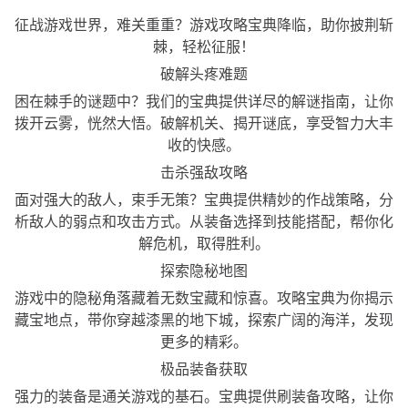
征战游戏世界，难关重重？游戏攻略宝典降临，助你披荆斩
棘，轻松征服！
破解头疼难题
困在棘手的谜题中？我们的宝典提供详尽的解谜指南，让你
拨开云雾，恍然大悟。破解机关、揭开谜底，享受智力大丰
收的快感。
击杀强敌攻略
面对强大的敌人，束手无策？宝典提供精妙的作战策略，分
析敌人的弱点和攻击方式。从装备选择到技能搭配，帮你化
解危机，取得胜利。
探索隐秘地图
游戏中的隐秘角落藏着无数宝藏和惊喜。攻略宝典为你揭示
藏宝地点，带你穿越漆黑的地下城，探索广阔的海洋，发现
更多的精彩。
极品装备获取
强力的装备是通关游戏的基石。宝典提供刷装备攻略，让你