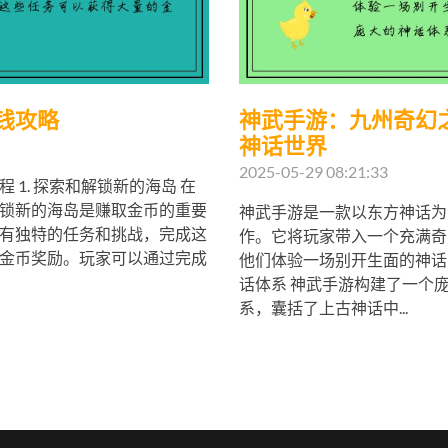
钱攻略
神武手游：九州奇幻
神话世界
2025-05-29 08:21:33
 1. 探索和解锁新的海岛 在
锁新的海岛是赚取金币的重要
神武手游是一款以东方神话为
有独特的任务和挑战，完成这
作。它将玩家带入一个充满奇
金币奖励。玩家可以通过完成
他们体验一场别开生面的神话
话体系 神武手游构建了一个
系，囊括了上古神话中...