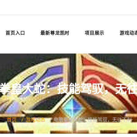
首页入口
最新尊龙凯时
项目展示
游戏动
拳皇大蛇：技能驾驭，无
首页
游戏动态
电脑拳皇大蛇：技能驾驭，无往不利