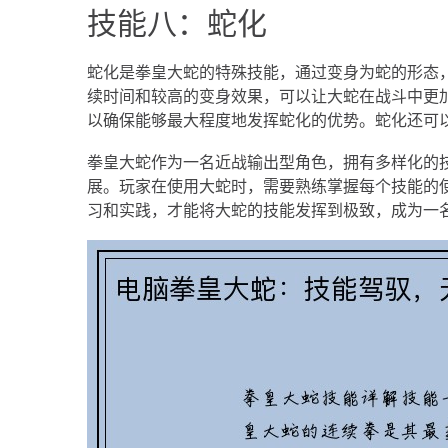
技能八：蛇化
蛇化是拳皇大蛇的特殊技能，通过变身为蛇的形态
续时间和较高的变身效果，可以让大蛇在战斗中更
以确保能够最大程度地发挥蛇化的优势。蛇化还可
拳皇大蛇作为一名近战输出型角色，拥有多样化的
展。玩家在使用大蛇时，需要熟练掌握每个技能的
习和实践，才能将大蛇的技能发挥到极致，成为一