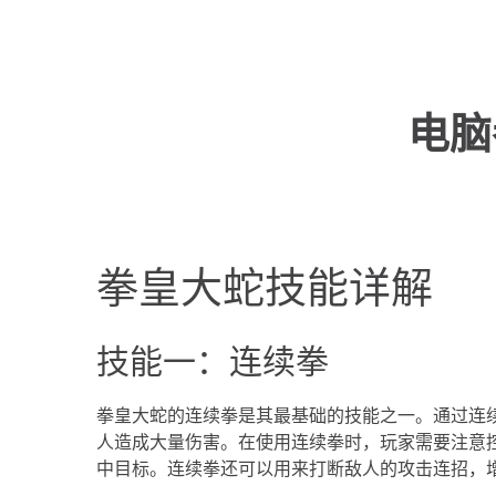
电脑
拳皇大蛇技能详解
技能一：连续拳
拳皇大蛇的连续拳是其最基础的技能之一。通过连
人造成大量伤害。在使用连续拳时，玩家需要注意
中目标。连续拳还可以用来打断敌人的攻击连招，