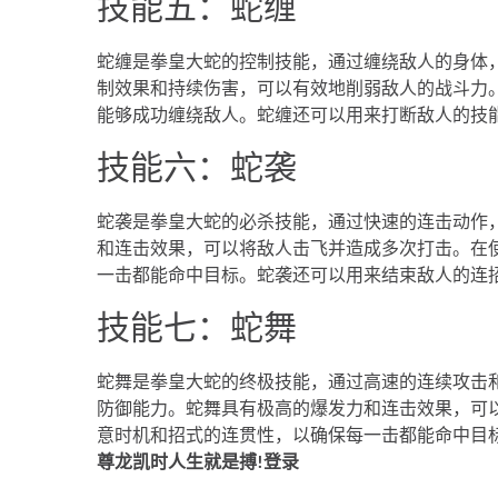
技能五：蛇缠
蛇缠是拳皇大蛇的控制技能，通过缠绕敌人的身体
制效果和持续伤害，可以有效地削弱敌人的战斗力
能够成功缠绕敌人。蛇缠还可以用来打断敌人的技
技能六：蛇袭
蛇袭是拳皇大蛇的必杀技能，通过快速的连击动作
和连击效果，可以将敌人击飞并造成多次打击。在
一击都能命中目标。蛇袭还可以用来结束敌人的连
技能七：蛇舞
蛇舞是拳皇大蛇的终极技能，通过高速的连续攻击
防御能力。蛇舞具有极高的爆发力和连击效果，可
意时机和招式的连贯性，以确保每一击都能命中目
尊龙凯时人生就是搏!登录