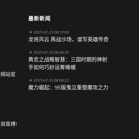
最新新闻
时
2025-07-23 08:19:00
龙将风云 再战沙场，谱写英雄传奇
2025-07-22 08:08:59
黄忠之战略智慧：三国时期的神射
手如何巧妙运筹帷幄
方网站官
2025-07-21 08:08:22
魔力崛起：95版鬼泣重塑魔攻之力
就是搏!